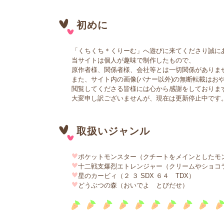
初めに
「くちくち＊くりーむ」へ遊びに来てくださり誠に
当サイトは個人が趣味で制作したもので、
原作者様、関係者様、会社等とは一切関係がありま
また、サイト内の画像(バナー以外)の無断転載はお
閲覧してくださる皆様には心から感謝をしておりま
大変申し訳ございませんが、現在は更新停止中です
取扱いジャンル
ポケットモンスター（クチートをメインとしたモン
十二戦支爆烈エトレンジャー（クリームやショコ
星のカービィ（２ ３ SDX ６４ TDX）
どうぶつの森（おいでよ とびだせ）